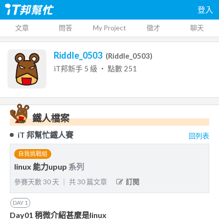
登入
文章
問答
My Project
徵才
聊天
Riddle_0503
(
Riddle_0503
)
iT邦新手
5
級 ‧ 點數
251
鐵人檔案
iT 邦幫忙鐵人賽
回列表
自我挑戰組
linux 能力upup
系列
參賽天數
30
天
｜
共
30
篇文章
訂閱
DAY
1
Day01 稍微介紹甚麼是linux