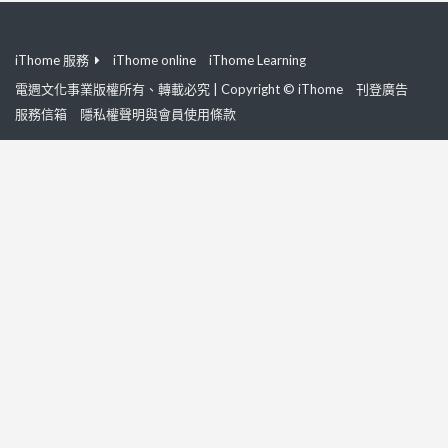
iThome 服務
iThome online
iThome Learning
電週文化事業版權所有、轉載必究 | Copyright © iThome
刊登廣告
服務信箱
隱私權聲明與會員使用條款