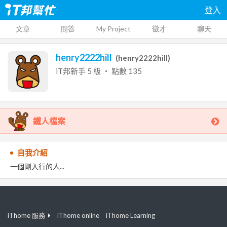
登入
文章
問答
My Project
徵才
聊天
henry2222hill
(
henry2222hill
)
iT邦新手
5
級 ‧ 點數
135
鐵人檔案
自我介紹
一個剛入行的人...
iThome 服務
iThome online
iThome Learning