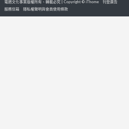
電週文化事業版權所有、轉載必究 | Copyright © iThome
刊登廣告
服務信箱
隱私權聲明與會員使用條款