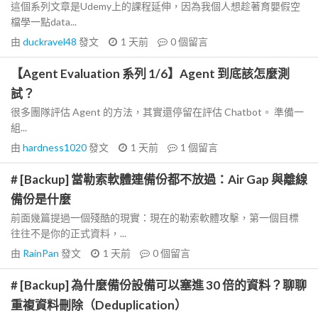
這個系列文章是Udemy上的課程延伸，因為我個人想趁著育嬰假空
檔學一點data...
由
duckravel48
發文
1 天前
0
個留言
【Agent Evaluation 系列 1/6】Agent 到底該怎麼測
試？
很多團隊評估 Agent 的方法，其實還停留在評估 Chatbot。 準備一
組...
由
hardness1020
發文
1 天前
1
個留言
# [Backup] 當勒索軟體連備份都不放過：Air Gap 與離線
備份是什麼
前面幾篇提過一個殘酷的現實：現在的勒索軟體攻擊，第一個目標
往往不是你的正式資料，...
由
RainPan
發文
1 天前
0
個留言
# [Backup] 為什麼備份設備可以塞進 30 倍的資料？聊聊
重複資料刪除（Deduplication）