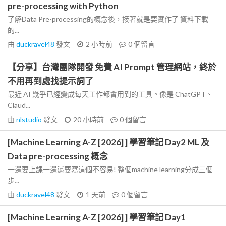
pre-processing with Python
了解Data Pre-processing的概念後，接著就是要實作了 資料下載
的...
由
duckravel48
發文
2 小時前
0
個留言
【分享】台灣團隊開發 免費 AI Prompt 管理網站，終於
不用再到處找提示詞了
最近 AI 幾乎已經變成每天工作都會用到的工具。像是 ChatGPT、
Claud...
由
nlstudio
發文
20 小時前
0
個留言
[Machine Learning A-Z [2026] ] 學習筆記 Day2 ML 及
Data pre-processing 概念
一邊要上課一邊還要寫這個不容易! 整個machine learning分成三個
步...
由
duckravel48
發文
1 天前
0
個留言
[Machine Learning A-Z [2026] ] 學習筆記 Day1