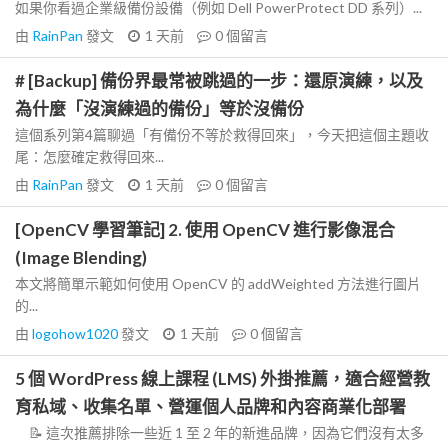
如果你看過企業級備份設備（例如 Dell PowerProtect DD 系列）...
由
RainPan
發文
1 天前
0
個留言
# [Backup] 備份界最常被跳過的一步：還原演練，以及
為什麼「沒演練過的備份」等於沒備份
這個系列第4篇聊過「有備份不等於救得回來」，今天把這個主題收
尾：怎麼確定救得回來...
由
RainPan
發文
1 天前
0
個留言
[OpenCV 學習筆記] 2. 使用 OpenCV 進行影像混合
(Image Blending)
本文將簡單示範如何使用 OpenCV 的 addWeighted 方法進行圖片
的...
由
logohow1020
發文
1 天前
0
個留言
5 個 WordPress 線上課程 (LMS) 外掛推薦，適合經營教
育私域、收集名單、營運個人品牌和內容商業化部署
📝 這次推薦排除一些近 1 至 2 年的新進品牌，因為它們沒有太多