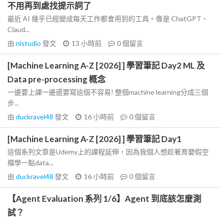
不用再到處找提示詞了
最近 AI 幾乎已經變成每天工作都會用到的工具。像是 ChatGPT、
Claud...
由
nlstudio
發文
13 小時前
0
個留言
[Machine Learning A-Z [2026] ] 學習筆記 Day2 ML 及
Data pre-processing 概念
一邊要上課一邊還要寫這個不容易! 整個machine learning分成三個
步...
由
duckravel48
發文
16 小時前
0
個留言
[Machine Learning A-Z [2026] ] 學習筆記 Day1
這個系列文章是Udemy上的課程延伸，因為我個人想趁著育嬰假空
檔學一點data...
由
duckravel48
發文
16 小時前
0
個留言
【Agent Evaluation 系列 1/6】Agent 到底該怎麼測
試？