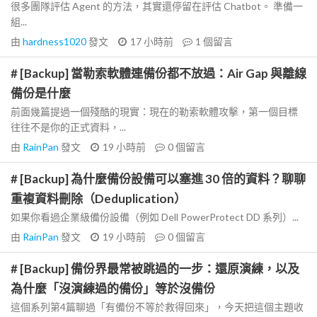
很多團隊評估 Agent 的方法，其實還停留在評估 Chatbot。 準備一
組...
由
hardness1020
發文
17 小時前
1
個留言
# [Backup] 當勒索軟體連備份都不放過：Air Gap 與離線
備份是什麼
前面幾篇提過一個殘酷的現實：現在的勒索軟體攻擊，第一個目標
往往不是你的正式資料，...
由
RainPan
發文
19 小時前
0
個留言
# [Backup] 為什麼備份設備可以塞進 30 倍的資料？聊聊
重複資料刪除（Deduplication）
如果你看過企業級備份設備（例如 Dell PowerProtect DD 系列）...
由
RainPan
發文
19 小時前
0
個留言
# [Backup] 備份界最常被跳過的一步：還原演練，以及
為什麼「沒演練過的備份」等於沒備份
這個系列第4篇聊過「有備份不等於救得回來」，今天把這個主題收