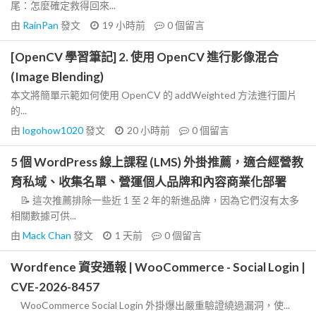
尾：怎麼確定救得回來...
由
RainPan
發文
19 小時前
0
個留言
[OpenCV 學習筆記] 2. 使用 OpenCV 進行影像混合
(Image Blending)
本文將簡單示範如何使用 OpenCV 的 addWeighted 方法進行圖片
的...
由
logohow1020
發文
20 小時前
0
個留言
5 個 WordPress 線上課程 (LMS) 外掛推薦，適合經營教
育私域、收集名單、營運個人品牌和內容商業化部署
📝 這次推薦排除一些近 1 至 2 年的新進品牌，因為它們沒有太多
相關數據可供...
由
Mack Chan
發文
1 天前
0
個留言
Wordfence 資安通報 | WooCommerce - Social Login |
CVE-2026-8457
WooCommerce Social Login 外掛爆出嚴重驗證繞過漏洞，使...