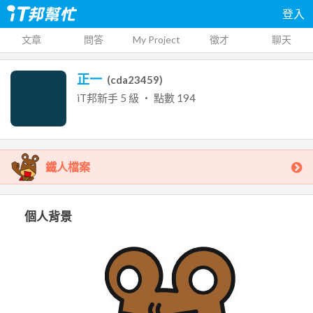
登入
文章
問答
My Project
徵才
聊天
正一
(
cda23459
)
iT邦新手
5
級 ‧ 點數
194
鐵人檔案
個人背景