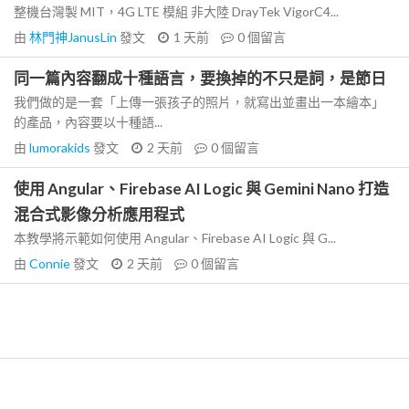
整機台灣製 MIT，4G LTE 模組 非大陸 DrayTek VigorC4...
由
林門神JanusLin
發文
1 天前
0
個留言
同一篇內容翻成十種語言，要換掉的不只是詞，是節日
我們做的是一套「上傳一張孩子的照片，就寫出並畫出一本繪本」
的產品，內容要以十種語...
由
lumorakids
發文
2 天前
0
個留言
使用 Angular、Firebase AI Logic 與 Gemini Nano 打造
混合式影像分析應用程式
本教學將示範如何使用 Angular、Firebase AI Logic 與 G...
由
Connie
發文
2 天前
0
個留言