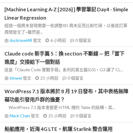
[Machine Learning A-Z [2026] ] 學習筆記 Day4 - Simple
Linear Regression
經過一個周末發現需要一些調整XD 周末反而比較忙碌，以後就打算
周間發文了~雖然是...
由
duckravel48
發文
6 小時前
0
個留言
Claude code 新手篇 5：換 section 不斷線 — 把「當下
進度」交接給下一個對話
這是「Claude Code 實戰手冊」系列的第五篇(G5)。G3 講了 CL...
由
timwei
發文
21 小時前
0
個留言
WordPress 7.1 版本將於 8 月 19 日發布，其中表格無障
礙功能引發用戶群的擔憂？
WordPress 7.1 版本會變更 HTML 裡的 Table 的結構，其...
由
Mack Chan
發文
21 小時前
0
個留言
船舶應用，近海 4G LTE，航運 Starlink 整合運用