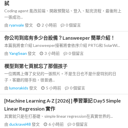
試
Coding agent 能改前端、開啟預覽站、登入、點完流程，最後附上
一張成功...
由
ryanvale
發文
2 小時前
0
個留言
你公司到底有多少台設備？Lansweeper 簡單介紹！
本篇我將會介紹 Lansweeper接著將會依序介紹 PRTG和 SolarWi...
由
YangSean
發文
3 小時前
0
個留言
模型到第七頁就忘了那個孩子
一位媽媽上傳了女兒的一張照片。不是生日也不是什麼特別的日
子，客廳的隨手拍，很普通...
由
lumorakids
發文
5 小時前
0
個留言
[Machine Learning A-Z [2026] ] 學習筆記 Day5 Simple
Linear Regression 實作
其實就只是在打基礎、simple linear regression在真實世界的...
由
duckravel48
發文
6 小時前
0
個留言