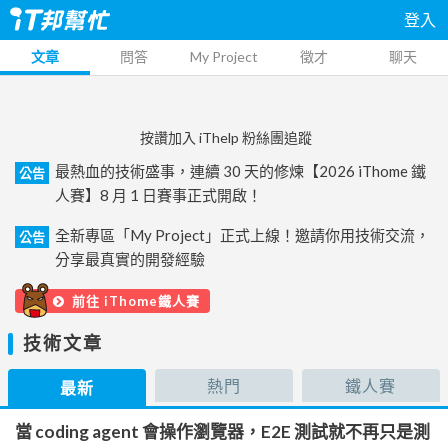
登入
文章
問答
My Project
徵才
聊天
按讚加入 iThelp 粉絲團追蹤
最熱血的技術盛事，連續 30 天的修煉【2026 iThome 鐵
公告
人賽】8 月 1 日賽事正式開啟！
全新專區「My Project」正式上線！邀請你用技術交流，
公告
分享最真實的開發經驗
前往 iThome鐵人賽
技術文章
熱門
鐵人賽
最新
當 coding agent 會操作瀏覽器，E2E 測試就不再只是測