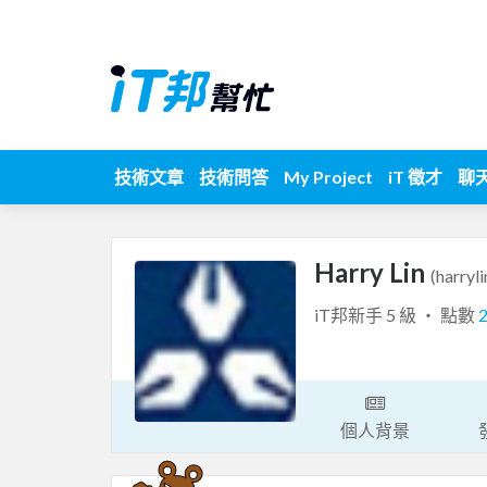
技術文章
技術問答
My Project
iT 徵才
聊
Harry Lin
(harryli
iT邦新手 5 級 ‧ 點數
個人背景