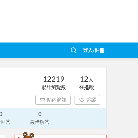
登入/註冊
12219
12
人
累計瀏覽數
在追蹤
站內簡訊
追蹤
0
0
請回答
最佳解答