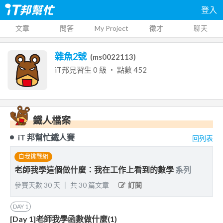
登入
文章
問答
My Project
徵才
聊天
雜魚2號
(
ms0022113
)
iT邦見習生
0
級 ‧ 點數
452
鐵人檔案
iT 邦幫忙鐵人賽
回列表
自我挑戰組
老師我學這個做什麼：我在工作上看到的數學
系列
參賽天數
30
天
｜
共
30
篇文章
訂閱
DAY
1
[Day 1]老師我學函數做什麼(1)