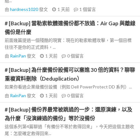
組...
由
hardness1020
發文
1 天前
1
個留言
# [Backup] 當勒索軟體連備份都不放過：Air Gap 與離線
備份是什麼
前面幾篇提過一個殘酷的現實：現在的勒索軟體攻擊，第一個目標
往往不是你的正式資料，...
由
RainPan
發文
1 天前
0
個留言
# [Backup] 為什麼備份設備可以塞進 30 倍的資料？聊聊
重複資料刪除（Deduplication）
如果你看過企業級備份設備（例如 Dell PowerProtect DD 系列）...
由
RainPan
發文
1 天前
0
個留言
# [Backup] 備份界最常被跳過的一步：還原演練，以及
為什麼「沒演練過的備份」等於沒備份
這個系列第4篇聊過「有備份不等於救得回來」，今天把這個主題收
尾：怎麼確定救得回來...