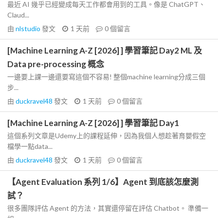
最近 AI 幾乎已經變成每天工作都會用到的工具。像是 ChatGPT、
Claud...
由
nlstudio
發文
1 天前
0
個留言
[Machine Learning A-Z [2026] ] 學習筆記 Day2 ML 及
Data pre-processing 概念
一邊要上課一邊還要寫這個不容易! 整個machine learning分成三個
步...
由
duckravel48
發文
1 天前
0
個留言
[Machine Learning A-Z [2026] ] 學習筆記 Day1
這個系列文章是Udemy上的課程延伸，因為我個人想趁著育嬰假空
檔學一點data...
由
duckravel48
發文
1 天前
0
個留言
【Agent Evaluation 系列 1/6】Agent 到底該怎麼測
試？
很多團隊評估 Agent 的方法，其實還停留在評估 Chatbot。 準備一