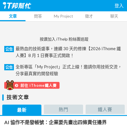
登入
文章
問答
My Project
徵才
聊天
按讚加入 iThelp 粉絲團追蹤
最熱血的技術盛事，連續 30 天的修煉【2026 iThome 鐵
公告
人賽】8 月 1 日賽事正式開啟！
全新專區「My Project」正式上線！邀請你用技術交流，
公告
分享最真實的開發經驗
前往 iThome鐵人賽
技術文章
熱門
鐵人賽
最新
AI 協作不是發帳號：企業要先畫出四條責任邊界