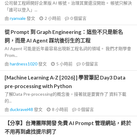
公司替工程師開好企業版 AI 帳號，治理其實還沒開始。 帳號只解決
「誰可以登入」...
由
ryanvale
發文
2 小時前
0
個留言
從 Prompt 到 Graph Engineering：這些不只是新名
詞，而是 AI Agent 踩坑後衍生的工程
AI Agent 可能是近年最容易出現新工程名詞的領域。 我們才剛學會
Prom...
由
hardness1020
發文
5 小時前
0
個留言
[Machine Learning A-Z [2026] ] 學習筆記 Day3 Data
pre-processing with Python
了解Data Pre-processing的概念後，接著就是要實作了 資料下載
的...
由
duckravel48
發文
8 小時前
0
個留言
【分享】台灣團隊開發 免費 AI Prompt 管理網站，終於
不用再到處找提示詞了