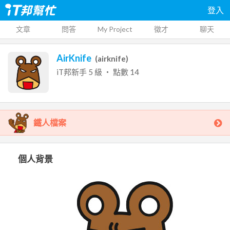
登入
文章
問答
My Project
徵才
聊天
AirKnife
(
airknife
)
iT邦新手
5
級 ‧ 點數
14
鐵人檔案
個人背景