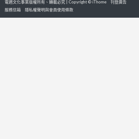
電週文化事業版權所有、轉載必究 | Copyright © iThome
刊登廣告
服務信箱
隱私權聲明與會員使用條款