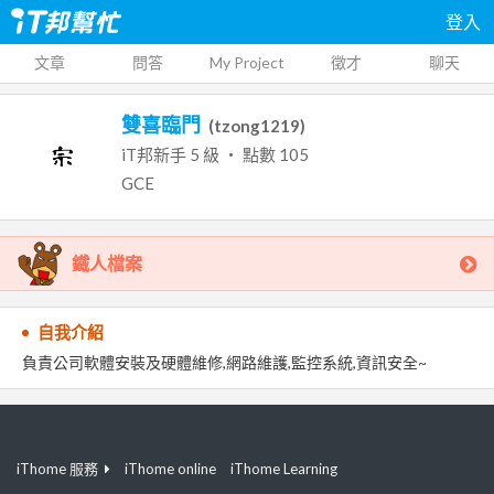
登入
文章
問答
My Project
徵才
聊天
雙喜臨門
(
tzong1219
)
iT邦新手
5
級 ‧ 點數
105
GCE
鐵人檔案
自我介紹
負責公司軟體安裝及硬體維修,網路維護,監控系統,資訊安全~
iThome 服務
iThome online
iThome Learning