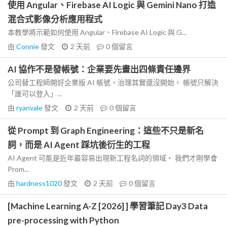
使用 Angular、Firebase AI Logic 與 Gemini Nano 打造
混合式影像分析應用程式
本教學將示範如何使用 Angular、Firebase AI Logic 與 G...
由
Connie
發文
2 天前
0
個留言
AI 協作不是發帳號：企業要先畫出四條責任邊界
公司替工程師開好企業版 AI 帳號，治理其實還沒開始。 帳號只解決
「誰可以登入」...
由
ryanvale
發文
2 天前
0
個留言
從 Prompt 到 Graph Engineering：這些不只是新名
詞，而是 AI Agent 踩坑後衍生的工程
AI Agent 可能是近年最容易出現新工程名詞的領域。 我們才剛學會
Prom...
由
hardness1020
發文
2 天前
0
個留言
[Machine Learning A-Z [2026] ] 學習筆記 Day3 Data
pre-processing with Python