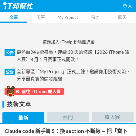
登入
文章
問答
My Project
徵才
聊天
按讚加入 iThelp 粉絲團追蹤
最熱血的技術盛事，連續 30 天的修煉【2026 iThome 鐵
公告
人賽】8 月 1 日賽事正式開啟！
全新專區「My Project」正式上線！邀請你用技術交流，
公告
分享最真實的開發經驗
前往 iThome鐵人賽
技術文章
熱門
鐵人賽
最新
Claude code 新手篇 5：換 section 不斷線 — 把「當下