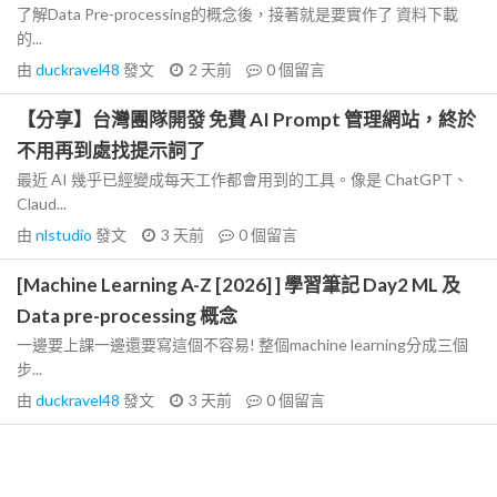
了解Data Pre-processing的概念後，接著就是要實作了 資料下載
的...
由
duckravel48
發文
2 天前
0
個留言
【分享】台灣團隊開發 免費 AI Prompt 管理網站，終於
不用再到處找提示詞了
最近 AI 幾乎已經變成每天工作都會用到的工具。像是 ChatGPT、
Claud...
由
nlstudio
發文
3 天前
0
個留言
[Machine Learning A-Z [2026] ] 學習筆記 Day2 ML 及
Data pre-processing 概念
一邊要上課一邊還要寫這個不容易! 整個machine learning分成三個
步...
由
duckravel48
發文
3 天前
0
個留言