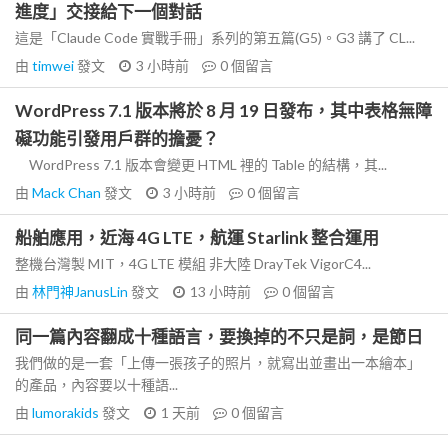
進度」交接給下一個對話
這是「Claude Code 實戰手冊」系列的第五篇(G5)。G3 講了 CL...
由
timwei
發文
3 小時前
0
個留言
WordPress 7.1 版本將於 8 月 19 日發布，其中表格無障
礙功能引發用戶群的擔憂？
WordPress 7.1 版本會變更 HTML 裡的 Table 的結構，其...
由
Mack Chan
發文
3 小時前
0
個留言
船舶應用，近海 4G LTE，航運 Starlink 整合運用
整機台灣製 MIT，4G LTE 模組 非大陸 DrayTek VigorC4...
由
林門神JanusLin
發文
13 小時前
0
個留言
同一篇內容翻成十種語言，要換掉的不只是詞，是節日
我們做的是一套「上傳一張孩子的照片，就寫出並畫出一本繪本」
的產品，內容要以十種語...
由
lumorakids
發文
1 天前
0
個留言