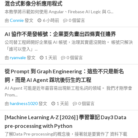
混合式影像分析應用程式
本教學將示範如何使用 Angular、Firebase AI Logic 與 G...
由
Connie
發文
6 小時前
0
個留言
AI 協作不是發帳號：企業要先畫出四條責任邊界
公司替工程師開好企業版 AI 帳號，治理其實還沒開始。 帳號只解決
「誰可以登入」...
由
ryanvale
發文
1 天前
0
個留言
從 Prompt 到 Graph Engineering：這些不只是新名
詞，而是 AI Agent 踩坑後衍生的工程
AI Agent 可能是近年最容易出現新工程名詞的領域。 我們才剛學會
Prom...
由
hardness1020
發文
1 天前
0
個留言
[Machine Learning A-Z [2026] ] 學習筆記 Day3 Data
pre-processing with Python
了解Data Pre-processing的概念後，接著就是要實作了 資料下載