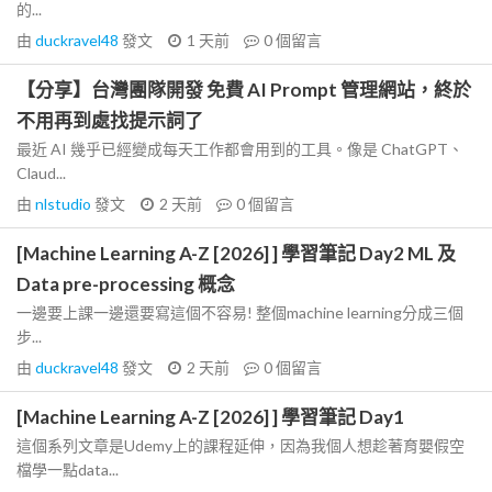
的...
由
duckravel48
發文
1 天前
0
個留言
【分享】台灣團隊開發 免費 AI Prompt 管理網站，終於
不用再到處找提示詞了
最近 AI 幾乎已經變成每天工作都會用到的工具。像是 ChatGPT、
Claud...
由
nlstudio
發文
2 天前
0
個留言
[Machine Learning A-Z [2026] ] 學習筆記 Day2 ML 及
Data pre-processing 概念
一邊要上課一邊還要寫這個不容易! 整個machine learning分成三個
步...
由
duckravel48
發文
2 天前
0
個留言
[Machine Learning A-Z [2026] ] 學習筆記 Day1
這個系列文章是Udemy上的課程延伸，因為我個人想趁著育嬰假空
檔學一點data...