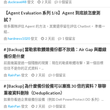
由
duckravel48
發文
2 天前
0
個留言
【Agent Evaluation 系列 1/6】Agent 到底該怎麼測
試？
很多團隊評估 Agent 的方法，其實還停留在評估 Chatbot。 準備一
組...
由
hardness1020
發文
2 天前
1
個留言
# [Backup] 當勒索軟體連備份都不放過：Air Gap 與離線
備份是什麼
前面幾篇提過一個殘酷的現實：現在的勒索軟體攻擊，第一個目標
往往不是你的正式資料，...
由
RainPan
發文
2 天前
0
個留言
# [Backup] 為什麼備份設備可以塞進 30 倍的資料？聊聊
重複資料刪除（Deduplication）
如果你看過企業級備份設備（例如 Dell PowerProtect DD 系列）...
由
RainPan
發文
2 天前
0
個留言