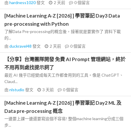
由
hardness1020
發文
2 天前
0
個留言
[Machine Learning A-Z [2026] ] 學習筆記 Day3 Data
pre-processing with Python
了解Data Pre-processing的概念後，接著就是要實作了 資料下載
的...
由
duckravel48
發文
2 天前
0
個留言
【分享】台灣團隊開發 免費 AI Prompt 管理網站，終於
不用再到處找提示詞了
最近 AI 幾乎已經變成每天工作都會用到的工具。像是 ChatGPT、
Claud...
由
nlstudio
發文
3 天前
0
個留言
[Machine Learning A-Z [2026] ] 學習筆記 Day2 ML 及
Data pre-processing 概念
一邊要上課一邊還要寫這個不容易! 整個machine learning分成三個
步...