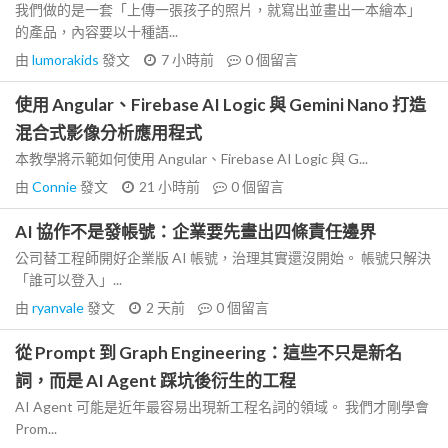
我們做的是一套「上傳一張孩子的照片，就寫出並畫出一本繪本」
的產品，內容要以十種語...
由
lumorakids
發文
7 小時前
0
個留言
使用 Angular、Firebase AI Logic 與 Gemini Nano 打造
混合式影像分析應用程式
本教學將示範如何使用 Angular、Firebase AI Logic 與 G...
由
Connie
發文
21 小時前
0
個留言
AI 協作不是發帳號：企業要先畫出四條責任邊界
公司替工程師開好企業版 AI 帳號，治理其實還沒開始。 帳號只解決
「誰可以登入」...
由
ryanvale
發文
2 天前
0
個留言
從 Prompt 到 Graph Engineering：這些不只是新名
詞，而是 AI Agent 踩坑後衍生的工程
AI Agent 可能是近年最容易出現新工程名詞的領域。 我們才剛學會
Prom...