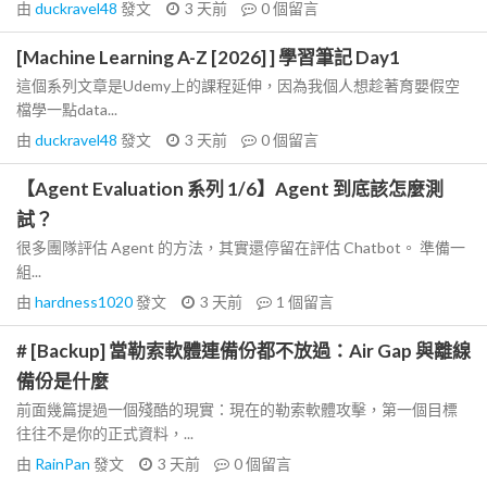
由
duckravel48
發文
3 天前
0
個留言
[Machine Learning A-Z [2026] ] 學習筆記 Day1
這個系列文章是Udemy上的課程延伸，因為我個人想趁著育嬰假空
檔學一點data...
由
duckravel48
發文
3 天前
0
個留言
【Agent Evaluation 系列 1/6】Agent 到底該怎麼測
試？
很多團隊評估 Agent 的方法，其實還停留在評估 Chatbot。 準備一
組...
由
hardness1020
發文
3 天前
1
個留言
# [Backup] 當勒索軟體連備份都不放過：Air Gap 與離線
備份是什麼
前面幾篇提過一個殘酷的現實：現在的勒索軟體攻擊，第一個目標
往往不是你的正式資料，...
由
RainPan
發文
3 天前
0
個留言