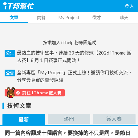
登入
文章
問答
My Project
徵才
聊天
按讚加入 iThelp 粉絲團追蹤
最熱血的技術盛事，連續 30 天的修煉【2026 iThome 鐵
公告
人賽】8 月 1 日賽事正式開啟！
全新專區「My Project」正式上線！邀請你用技術交流，
公告
分享最真實的開發經驗
前往 iThome鐵人賽
技術文章
熱門
鐵人賽
最新
同一篇內容翻成十種語言，要換掉的不只是詞，是節日