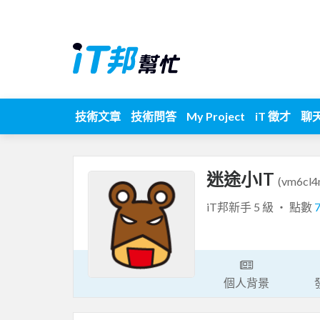
技術文章
技術問答
My Project
iT 徵才
聊
迷途小IT
(vm6cl4
iT邦新手 5 級 ‧ 點數
個人背景