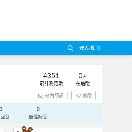
登入/註冊
4351
0
人
累計瀏覽數
在追蹤
站內簡訊
追蹤
0
0
請回答
最佳解答