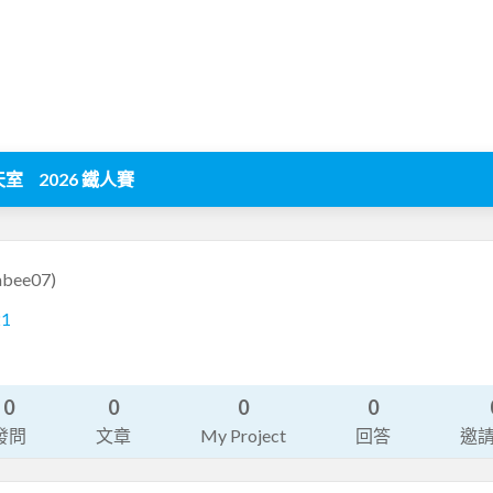
天室
2026 鐵人賽
rabee07)
21
0
0
0
0
發問
文章
My Project
回答
邀