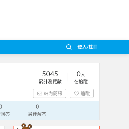
登入/註冊
5045
0
人
累計瀏覽數
在追蹤
站內簡訊
追蹤
0
0
請回答
最佳解答