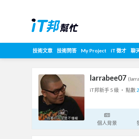
技術文章
技術問答
My Project
iT 徵才
聊
larrabee07
(lar
iT邦新手 5 級 ‧ 點數
個人背景