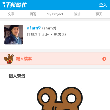
登入
文章
問答
My Project
徵才
聊天
afarn9
(
afarn9
)
iT邦新手
5
級 ‧ 點數
23
鐵人檔案
個人背景