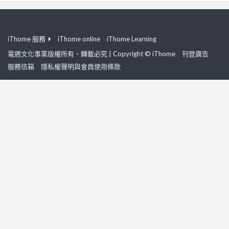
iThome 服務
iThome online
iThome Learning
電週文化事業版權所有、轉載必究 | Copyright © iThome
刊登廣告
服務信箱
隱私權聲明與會員使用條款