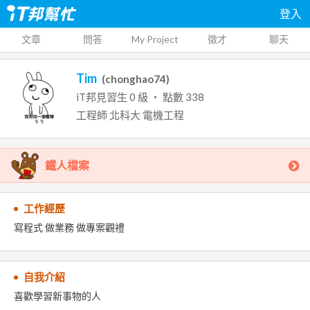
登入
文章
問答
My Project
徵才
聊天
Tim
(
chonghao74
)
iT邦見習生
0
級 ‧ 點數
338
工程師
北科大
電機工程
鐵人檔案
工作經歷
寫程式 做業務 做專案觀禮
自我介紹
喜歡學習新事物的人