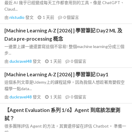
最近 AI 幾乎已經變成每天工作都會用到的工具。像是 ChatGPT、
Claud...
由
nlstudio
發文
1 天前
0
個留言
[Machine Learning A-Z [2026] ] 學習筆記 Day2 ML 及
Data pre-processing 概念
一邊要上課一邊還要寫這個不容易! 整個machine learning分成三個
步...
由
duckravel48
發文
1 天前
0
個留言
[Machine Learning A-Z [2026] ] 學習筆記 Day1
這個系列文章是Udemy上的課程延伸，因為我個人想趁著育嬰假空
檔學一點data...
由
duckravel48
發文
1 天前
0
個留言
【Agent Evaluation 系列 1/6】Agent 到底該怎麼測
試？
很多團隊評估 Agent 的方法，其實還停留在評估 Chatbot。 準備一