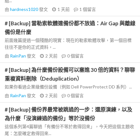
組...
由
hardness1020
發文
1 天前
1
個留言
# [Backup] 當勒索軟體連備份都不放過：Air Gap 與離線
備份是什麼
前面幾篇提過一個殘酷的現實：現在的勒索軟體攻擊，第一個目標
往往不是你的正式資料，...
由
RainPan
發文
2 天前
0
個留言
# [Backup] 為什麼備份設備可以塞進 30 倍的資料？聊聊
重複資料刪除（Deduplication）
如果你看過企業級備份設備（例如 Dell PowerProtect DD 系列）...
由
RainPan
發文
2 天前
0
個留言
# [Backup] 備份界最常被跳過的一步：還原演練，以及
為什麼「沒演練過的備份」等於沒備份
這個系列第4篇聊過「有備份不等於救得回來」，今天把這個主題收
尾：怎麼確定救得回來...