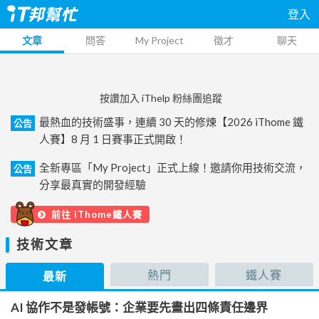
登入
文章
問答
My Project
徵才
聊天
按讚加入 iThelp 粉絲團追蹤
最熱血的技術盛事，連續 30 天的修煉【2026 iThome 鐵
公告
人賽】8 月 1 日賽事正式開啟！
全新專區「My Project」正式上線！邀請你用技術交流，
公告
分享最真實的開發經驗
前往 iThome鐵人賽
技術文章
熱門
鐵人賽
最新
AI 協作不是發帳號：企業要先畫出四條責任邊界