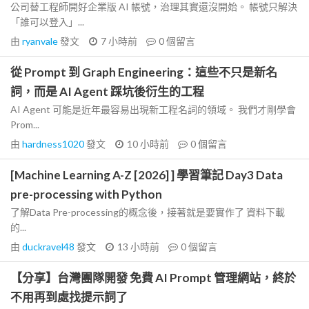
公司替工程師開好企業版 AI 帳號，治理其實還沒開始。 帳號只解決
「誰可以登入」...
由
ryanvale
發文
7 小時前
0
個留言
從 Prompt 到 Graph Engineering：這些不只是新名
詞，而是 AI Agent 踩坑後衍生的工程
AI Agent 可能是近年最容易出現新工程名詞的領域。 我們才剛學會
Prom...
由
hardness1020
發文
10 小時前
0
個留言
[Machine Learning A-Z [2026] ] 學習筆記 Day3 Data
pre-processing with Python
了解Data Pre-processing的概念後，接著就是要實作了 資料下載
的...
由
duckravel48
發文
13 小時前
0
個留言
【分享】台灣團隊開發 免費 AI Prompt 管理網站，終於
不用再到處找提示詞了