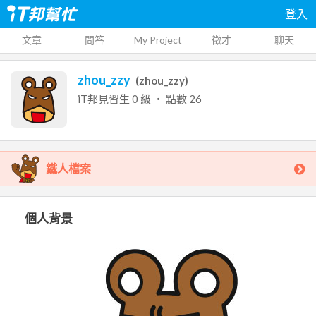
登入
文章
問答
My Project
徵才
聊天
zhou_zzy
(
zhou_zzy
)
iT邦見習生
0
級 ‧ 點數
26
鐵人檔案
個人背景