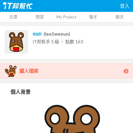
登入
文章
問答
My Project
徵才
聊天
eun
(
lee5weeun
)
iT邦新手
5
級 ‧ 點數
163
鐵人檔案
個人背景