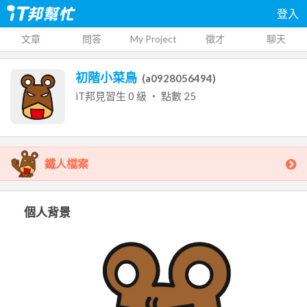
登入
文章
問答
My Project
徵才
聊天
初階小菜鳥
(
a0928056494
)
iT邦見習生
0
級 ‧ 點數
25
鐵人檔案
個人背景