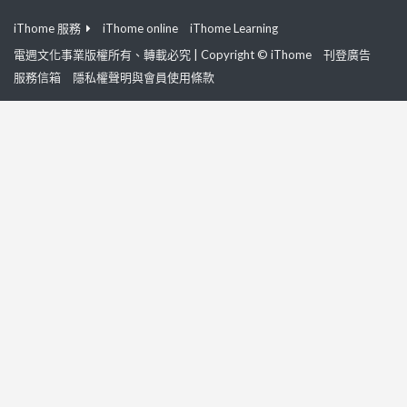
iThome 服務
iThome online
iThome Learning
電週文化事業版權所有、轉載必究 | Copyright © iThome
刊登廣告
服務信箱
隱私權聲明與會員使用條款