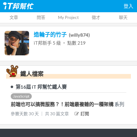
登入
文章
問答
My Project
徵才
聊天
造輪子的竹子
(
willy874
)
iT邦新手
5
級 ‧ 點數
219
鐵人檔案
第16屆
iT 邦幫忙鐵人賽
JavaScript
前端也可以搞微服務？！前端最複雜的一種架構
系列
參賽天數
30
天
｜
共
30
篇文章
訂閱