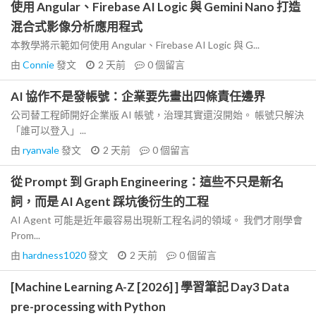
使用 Angular、Firebase AI Logic 與 Gemini Nano 打造
混合式影像分析應用程式
本教學將示範如何使用 Angular、Firebase AI Logic 與 G...
由
Connie
發文
2 天前
0
個留言
AI 協作不是發帳號：企業要先畫出四條責任邊界
公司替工程師開好企業版 AI 帳號，治理其實還沒開始。 帳號只解決
「誰可以登入」...
由
ryanvale
發文
2 天前
0
個留言
從 Prompt 到 Graph Engineering：這些不只是新名
詞，而是 AI Agent 踩坑後衍生的工程
AI Agent 可能是近年最容易出現新工程名詞的領域。 我們才剛學會
Prom...
由
hardness1020
發文
2 天前
0
個留言
[Machine Learning A-Z [2026] ] 學習筆記 Day3 Data
pre-processing with Python