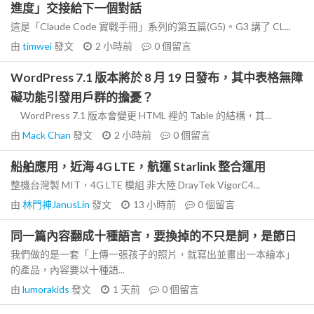
進度」交接給下一個對話
這是「Claude Code 實戰手冊」系列的第五篇(G5)。G3 講了 CL...
由
timwei
發文
2 小時前
0
個留言
WordPress 7.1 版本將於 8 月 19 日發布，其中表格無障
礙功能引發用戶群的擔憂？
WordPress 7.1 版本會變更 HTML 裡的 Table 的結構，其...
由
Mack Chan
發文
2 小時前
0
個留言
船舶應用，近海 4G LTE，航運 Starlink 整合運用
整機台灣製 MIT，4G LTE 模組 非大陸 DrayTek VigorC4...
由
林門神JanusLin
發文
13 小時前
0
個留言
同一篇內容翻成十種語言，要換掉的不只是詞，是節日
我們做的是一套「上傳一張孩子的照片，就寫出並畫出一本繪本」
的產品，內容要以十種語...
由
lumorakids
發文
1 天前
0
個留言