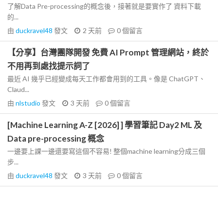
了解Data Pre-processing的概念後，接著就是要實作了 資料下載
的...
由
duckravel48
發文
2 天前
0
個留言
【分享】台灣團隊開發 免費 AI Prompt 管理網站，終於
不用再到處找提示詞了
最近 AI 幾乎已經變成每天工作都會用到的工具。像是 ChatGPT、
Claud...
由
nlstudio
發文
3 天前
0
個留言
[Machine Learning A-Z [2026] ] 學習筆記 Day2 ML 及
Data pre-processing 概念
一邊要上課一邊還要寫這個不容易! 整個machine learning分成三個
步...
由
duckravel48
發文
3 天前
0
個留言