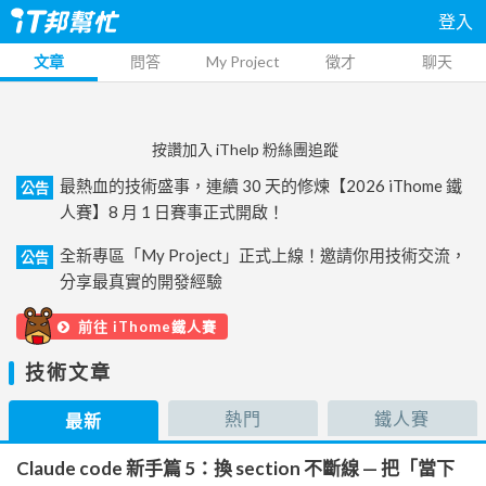
登入
文章
問答
My Project
徵才
聊天
按讚加入 iThelp 粉絲團追蹤
最熱血的技術盛事，連續 30 天的修煉【2026 iThome 鐵
公告
人賽】8 月 1 日賽事正式開啟！
全新專區「My Project」正式上線！邀請你用技術交流，
公告
分享最真實的開發經驗
前往 iThome鐵人賽
技術文章
熱門
鐵人賽
最新
Claude code 新手篇 5：換 section 不斷線 — 把「當下