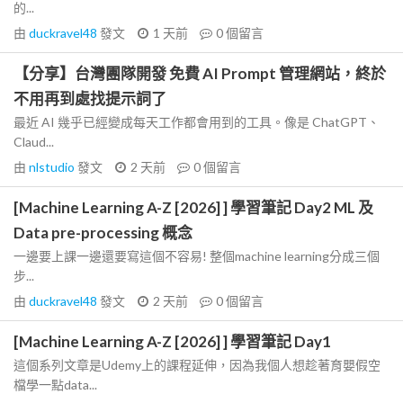
的...
由
duckravel48
發文
1 天前
0
個留言
【分享】台灣團隊開發 免費 AI Prompt 管理網站，終於
不用再到處找提示詞了
最近 AI 幾乎已經變成每天工作都會用到的工具。像是 ChatGPT、
Claud...
由
nlstudio
發文
2 天前
0
個留言
[Machine Learning A-Z [2026] ] 學習筆記 Day2 ML 及
Data pre-processing 概念
一邊要上課一邊還要寫這個不容易! 整個machine learning分成三個
步...
由
duckravel48
發文
2 天前
0
個留言
[Machine Learning A-Z [2026] ] 學習筆記 Day1
這個系列文章是Udemy上的課程延伸，因為我個人想趁著育嬰假空
檔學一點data...