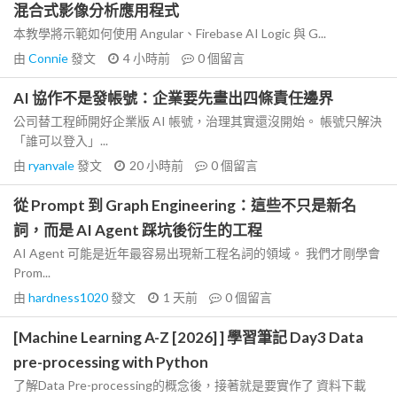
混合式影像分析應用程式
本教學將示範如何使用 Angular、Firebase AI Logic 與 G...
由
Connie
發文
4 小時前
0
個留言
AI 協作不是發帳號：企業要先畫出四條責任邊界
公司替工程師開好企業版 AI 帳號，治理其實還沒開始。 帳號只解決
「誰可以登入」...
由
ryanvale
發文
20 小時前
0
個留言
從 Prompt 到 Graph Engineering：這些不只是新名
詞，而是 AI Agent 踩坑後衍生的工程
AI Agent 可能是近年最容易出現新工程名詞的領域。 我們才剛學會
Prom...
由
hardness1020
發文
1 天前
0
個留言
[Machine Learning A-Z [2026] ] 學習筆記 Day3 Data
pre-processing with Python
了解Data Pre-processing的概念後，接著就是要實作了 資料下載