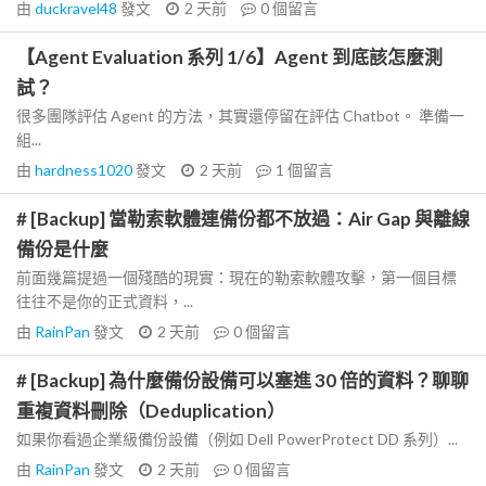
由
duckravel48
發文
2 天前
0
個留言
【Agent Evaluation 系列 1/6】Agent 到底該怎麼測
試？
很多團隊評估 Agent 的方法，其實還停留在評估 Chatbot。 準備一
組...
由
hardness1020
發文
2 天前
1
個留言
# [Backup] 當勒索軟體連備份都不放過：Air Gap 與離線
備份是什麼
前面幾篇提過一個殘酷的現實：現在的勒索軟體攻擊，第一個目標
往往不是你的正式資料，...
由
RainPan
發文
2 天前
0
個留言
# [Backup] 為什麼備份設備可以塞進 30 倍的資料？聊聊
重複資料刪除（Deduplication）
如果你看過企業級備份設備（例如 Dell PowerProtect DD 系列）...
由
RainPan
發文
2 天前
0
個留言