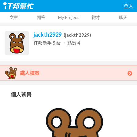
登入
文章
問答
My Project
徵才
聊天
jackth2929
(
jackth2929
)
iT邦新手
5
級 ‧ 點數
4
鐵人檔案
個人背景