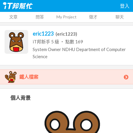
登入
文章
問答
My Project
徵才
聊天
eric1223
(
eric1223
)
iT邦新手
5
級 ‧ 點數
169
System Owner
NDHU
Department of Computer
Science
鐵人檔案
個人背景