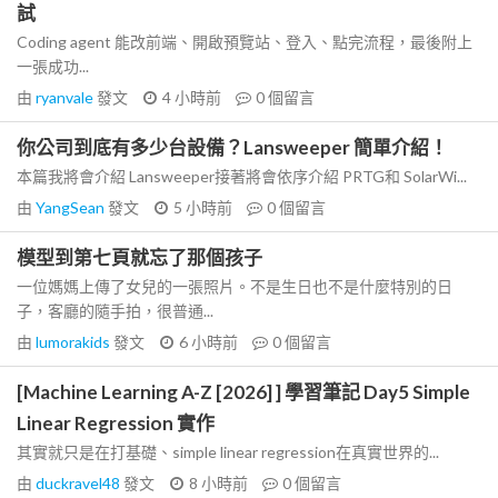
試
Coding agent 能改前端、開啟預覽站、登入、點完流程，最後附上
一張成功...
由
ryanvale
發文
4 小時前
0
個留言
你公司到底有多少台設備？Lansweeper 簡單介紹！
本篇我將會介紹 Lansweeper接著將會依序介紹 PRTG和 SolarWi...
由
YangSean
發文
5 小時前
0
個留言
模型到第七頁就忘了那個孩子
一位媽媽上傳了女兒的一張照片。不是生日也不是什麼特別的日
子，客廳的隨手拍，很普通...
由
lumorakids
發文
6 小時前
0
個留言
[Machine Learning A-Z [2026] ] 學習筆記 Day5 Simple
Linear Regression 實作
其實就只是在打基礎、simple linear regression在真實世界的...
由
duckravel48
發文
8 小時前
0
個留言