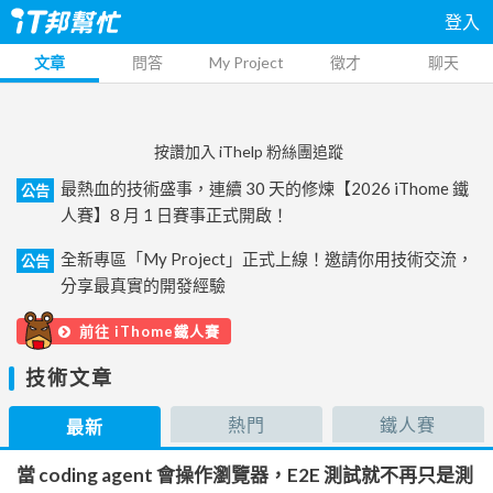
登入
文章
問答
My Project
徵才
聊天
按讚加入 iThelp 粉絲團追蹤
最熱血的技術盛事，連續 30 天的修煉【2026 iThome 鐵
公告
人賽】8 月 1 日賽事正式開啟！
全新專區「My Project」正式上線！邀請你用技術交流，
公告
分享最真實的開發經驗
前往 iThome鐵人賽
技術文章
熱門
鐵人賽
最新
當 coding agent 會操作瀏覽器，E2E 測試就不再只是測