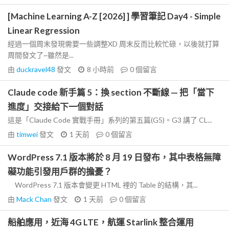
[Machine Learning A-Z [2026] ] 學習筆記 Day4 - Simple
Linear Regression
經過一個周末發現需要一些調整XD 周末反而比較忙碌，以後就打算
周間發文了~雖然是...
由
duckravel48
發文
8 小時前
0
個留言
Claude code 新手篇 5：換 section 不斷線 — 把「當下
進度」交接給下一個對話
這是「Claude Code 實戰手冊」系列的第五篇(G5)。G3 講了 CL...
由
timwei
發文
1 天前
0
個留言
WordPress 7.1 版本將於 8 月 19 日發布，其中表格無障
礙功能引發用戶群的擔憂？
WordPress 7.1 版本會變更 HTML 裡的 Table 的結構，其...
由
Mack Chan
發文
1 天前
0
個留言
船舶應用，近海 4G LTE，航運 Starlink 整合運用