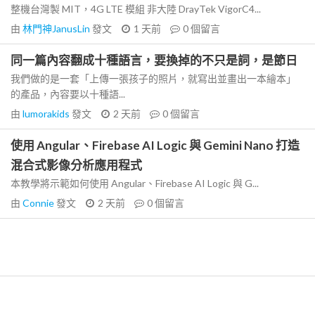
整機台灣製 MIT，4G LTE 模組 非大陸 DrayTek VigorC4...
由
林門神JanusLin
發文
1 天前
0
個留言
同一篇內容翻成十種語言，要換掉的不只是詞，是節日
我們做的是一套「上傳一張孩子的照片，就寫出並畫出一本繪本」
的產品，內容要以十種語...
由
lumorakids
發文
2 天前
0
個留言
使用 Angular、Firebase AI Logic 與 Gemini Nano 打造
混合式影像分析應用程式
本教學將示範如何使用 Angular、Firebase AI Logic 與 G...
由
Connie
發文
2 天前
0
個留言