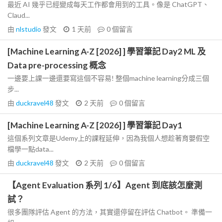
最近 AI 幾乎已經變成每天工作都會用到的工具。像是 ChatGPT、
Claud...
由
nlstudio
發文
1 天前
0
個留言
[Machine Learning A-Z [2026] ] 學習筆記 Day2 ML 及
Data pre-processing 概念
一邊要上課一邊還要寫這個不容易! 整個machine learning分成三個
步...
由
duckravel48
發文
2 天前
0
個留言
[Machine Learning A-Z [2026] ] 學習筆記 Day1
這個系列文章是Udemy上的課程延伸，因為我個人想趁著育嬰假空
檔學一點data...
由
duckravel48
發文
2 天前
0
個留言
【Agent Evaluation 系列 1/6】Agent 到底該怎麼測
試？
很多團隊評估 Agent 的方法，其實還停留在評估 Chatbot。 準備一