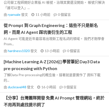
公司替工程師開好企業版 AI 帳號，治理其實還沒開始。 帳號只解決
「誰可以登入」...
由
ryanvale
發文
11 小時前
0
個留言
從 Prompt 到 Graph Engineering：這些不只是新名
詞，而是 AI Agent 踩坑後衍生的工程
AI Agent 可能是近年最容易出現新工程名詞的領域。 我們才剛學會
Prom...
由
hardness1020
發文
13 小時前
0
個留言
[Machine Learning A-Z [2026] ] 學習筆記 Day3 Data
pre-processing with Python
了解Data Pre-processing的概念後，接著就是要實作了 資料下載
的...
由
duckravel48
發文
16 小時前
0
個留言
【分享】台灣團隊開發 免費 AI Prompt 管理網站，終於
不用再到處找提示詞了