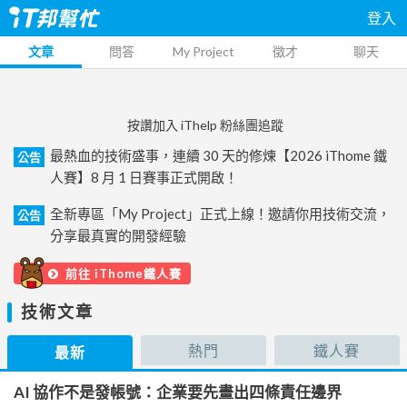
登入
文章
問答
My Project
徵才
聊天
按讚加入 iThelp 粉絲團追蹤
最熱血的技術盛事，連續 30 天的修煉【2026 iThome 鐵
公告
人賽】8 月 1 日賽事正式開啟！
全新專區「My Project」正式上線！邀請你用技術交流，
公告
分享最真實的開發經驗
前往 iThome鐵人賽
技術文章
熱門
鐵人賽
最新
AI 協作不是發帳號：企業要先畫出四條責任邊界