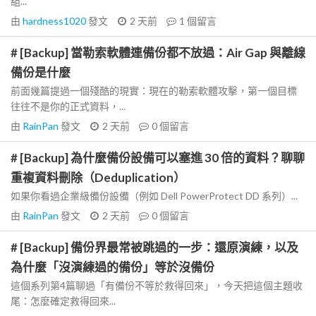
組...
由
hardness1020
發文
2 天前
1
個留言
# [Backup] 當勒索軟體連備份都不放過：Air Gap 與離線
備份是什麼
前面幾篇提過一個殘酷的現實：現在的勒索軟體攻擊，第一個目標
往往不是你的正式資料，...
由
RainPan
發文
2 天前
0
個留言
# [Backup] 為什麼備份設備可以塞進 30 倍的資料？聊聊
重複資料刪除（Deduplication）
如果你看過企業級備份設備（例如 Dell PowerProtect DD 系列）...
由
RainPan
發文
2 天前
0
個留言
# [Backup] 備份界最常被跳過的一步：還原演練，以及
為什麼「沒演練過的備份」等於沒備份
這個系列第4篇聊過「有備份不等於救得回來」，今天把這個主題收
尾：怎麼確定救得回來...