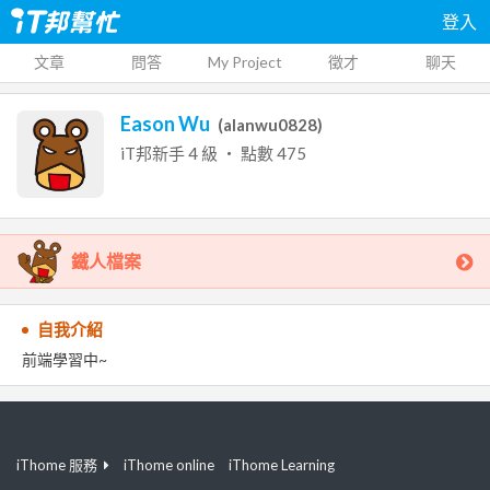
登入
文章
問答
My Project
徵才
聊天
Eason Wu
(
alanwu0828
)
iT邦新手
4
級 ‧ 點數
475
鐵人檔案
自我介紹
前端學習中~
iThome 服務
iThome online
iThome Learning