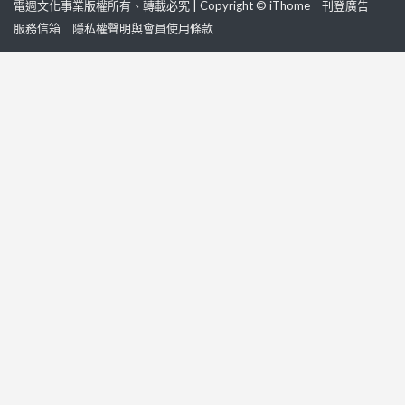
電週文化事業版權所有、轉載必究 | Copyright © iThome
刊登廣告
服務信箱
隱私權聲明與會員使用條款