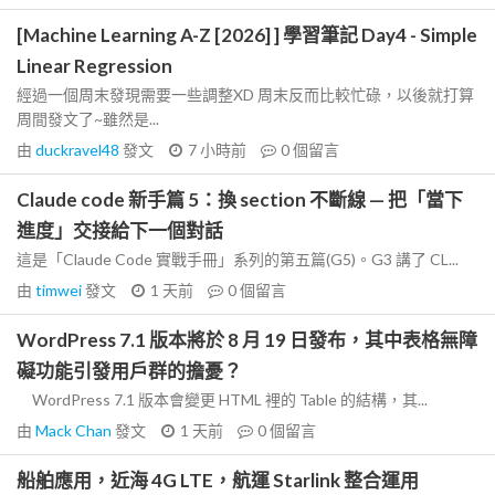
[Machine Learning A-Z [2026] ] 學習筆記 Day4 - Simple
Linear Regression
經過一個周末發現需要一些調整XD 周末反而比較忙碌，以後就打算
周間發文了~雖然是...
由
duckravel48
發文
7 小時前
0
個留言
Claude code 新手篇 5：換 section 不斷線 — 把「當下
進度」交接給下一個對話
這是「Claude Code 實戰手冊」系列的第五篇(G5)。G3 講了 CL...
由
timwei
發文
1 天前
0
個留言
WordPress 7.1 版本將於 8 月 19 日發布，其中表格無障
礙功能引發用戶群的擔憂？
WordPress 7.1 版本會變更 HTML 裡的 Table 的結構，其...
由
Mack Chan
發文
1 天前
0
個留言
船舶應用，近海 4G LTE，航運 Starlink 整合運用