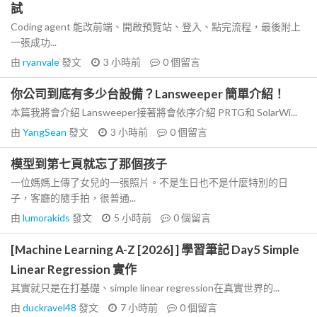
試
Coding agent 能改前端、開啟預覽站、登入、點完流程，最後附上
一張成功...
由
ryanvale
發文
3 小時前
0
個留言
你公司到底有多少台設備？Lansweeper 簡單介紹！
本篇我將會介紹 Lansweeper接著將會依序介紹 PRTG和 SolarWi...
由
YangSean
發文
3 小時前
0
個留言
模型到第七頁就忘了那個孩子
一位媽媽上傳了女兒的一張照片。不是生日也不是什麼特別的日
子，客廳的隨手拍，很普通...
由
lumorakids
發文
5 小時前
0
個留言
[Machine Learning A-Z [2026] ] 學習筆記 Day5 Simple
Linear Regression 實作
其實就只是在打基礎、simple linear regression在真實世界的...
由
duckravel48
發文
7 小時前
0
個留言