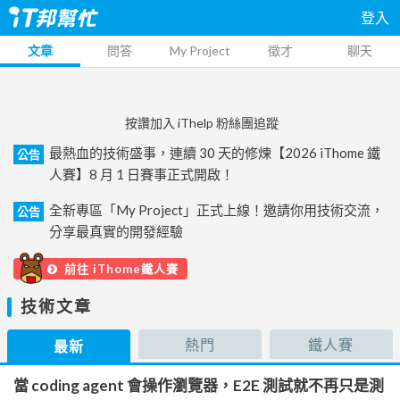
登入
文章
問答
My Project
徵才
聊天
按讚加入 iThelp 粉絲團追蹤
最熱血的技術盛事，連續 30 天的修煉【2026 iThome 鐵
公告
人賽】8 月 1 日賽事正式開啟！
全新專區「My Project」正式上線！邀請你用技術交流，
公告
分享最真實的開發經驗
前往 iThome鐵人賽
技術文章
熱門
鐵人賽
最新
當 coding agent 會操作瀏覽器，E2E 測試就不再只是測