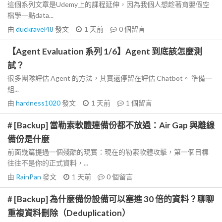
這個系列文章是Udemy上的課程延伸，因為我個人想趁著育嬰假空
檔學一點data...
由
duckravel48
發文
1 天前
0
個留言
【Agent Evaluation 系列 1/6】Agent 到底該怎麼測
試？
很多團隊評估 Agent 的方法，其實還停留在評估 Chatbot。 準備一
組...
由
hardness1020
發文
1 天前
1
個留言
# [Backup] 當勒索軟體連備份都不放過：Air Gap 與離線
備份是什麼
前面幾篇提過一個殘酷的現實：現在的勒索軟體攻擊，第一個目標
往往不是你的正式資料，...
由
RainPan
發文
1 天前
0
個留言
# [Backup] 為什麼備份設備可以塞進 30 倍的資料？聊聊
重複資料刪除（Deduplication）