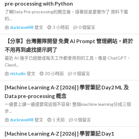
pre-processing with Python
了解Data Pre-processing的概念後，接著就是要實作了 資料下載
的...
由
duckravel48
發文
3 小時前
0
個留言
【分享】台灣團隊開發 免費 AI Prompt 管理網站，終於
不用再到處找提示詞了
最近 AI 幾乎已經變成每天工作都會用到的工具。像是 ChatGPT、
Claud...
由
nlstudio
發文
20 小時前
0
個留言
[Machine Learning A-Z [2026] ] 學習筆記 Day2 ML 及
Data pre-processing 概念
一邊要上課一邊還要寫這個不容易! 整個machine learning分成三個
步...
由
duckravel48
發文
1 天前
0
個留言
[Machine Learning A-Z [2026] ] 學習筆記 Day1