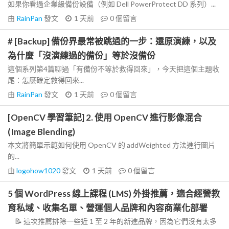
如果你看過企業級備份設備（例如 Dell PowerProtect DD 系列）...
由
RainPan
發文
1 天前
0
個留言
# [Backup] 備份界最常被跳過的一步：還原演練，以及
為什麼「沒演練過的備份」等於沒備份
這個系列第4篇聊過「有備份不等於救得回來」，今天把這個主題收
尾：怎麼確定救得回來...
由
RainPan
發文
1 天前
0
個留言
[OpenCV 學習筆記] 2. 使用 OpenCV 進行影像混合
(Image Blending)
本文將簡單示範如何使用 OpenCV 的 addWeighted 方法進行圖片
的...
由
logohow1020
發文
1 天前
0
個留言
5 個 WordPress 線上課程 (LMS) 外掛推薦，適合經營教
育私域、收集名單、營運個人品牌和內容商業化部署
📝 這次推薦排除一些近 1 至 2 年的新進品牌，因為它們沒有太多