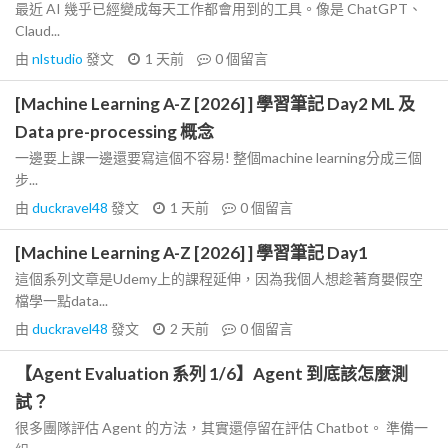
最近 AI 幾乎已經變成每天工作都會用到的工具。像是 ChatGPT、
Claud...
由
nlstudio
發文
1 天前
0
個留言
[Machine Learning A-Z [2026] ] 學習筆記 Day2 ML 及
Data pre-processing 概念
一邊要上課一邊還要寫這個不容易! 整個machine learning分成三個
步...
由
duckravel48
發文
1 天前
0
個留言
[Machine Learning A-Z [2026] ] 學習筆記 Day1
這個系列文章是Udemy上的課程延伸，因為我個人想趁著育嬰假空
檔學一點data...
由
duckravel48
發文
2 天前
0
個留言
【Agent Evaluation 系列 1/6】Agent 到底該怎麼測
試？
很多團隊評估 Agent 的方法，其實還停留在評估 Chatbot。 準備一