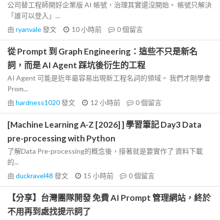
公司替工程師開好企業版 AI 帳號，治理其實還沒開始。 帳號只解決
「誰可以登入」...
由
ryanvale
發文
10 小時前
0
個留言
從 Prompt 到 Graph Engineering：這些不只是新名
詞，而是 AI Agent 踩坑後衍生的工程
AI Agent 可能是近年最容易出現新工程名詞的領域。 我們才剛學會
Prom...
由
hardness1020
發文
12 小時前
0
個留言
[Machine Learning A-Z [2026] ] 學習筆記 Day3 Data
pre-processing with Python
了解Data Pre-processing的概念後，接著就是要實作了 資料下載
的...
由
duckravel48
發文
15 小時前
0
個留言
【分享】台灣團隊開發 免費 AI Prompt 管理網站，終於
不用再到處找提示詞了