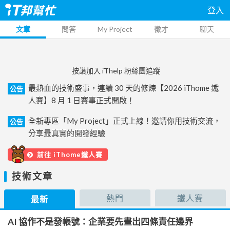
登入
文章
問答
My Project
徵才
聊天
按讚加入 iThelp 粉絲團追蹤
最熱血的技術盛事，連續 30 天的修煉【2026 iThome 鐵
公告
人賽】8 月 1 日賽事正式開啟！
全新專區「My Project」正式上線！邀請你用技術交流，
公告
分享最真實的開發經驗
前往 iThome鐵人賽
技術文章
熱門
鐵人賽
最新
AI 協作不是發帳號：企業要先畫出四條責任邊界