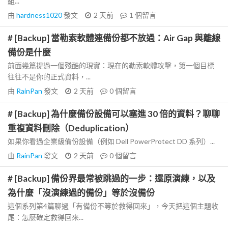
組...
由
hardness1020
發文
2 天前
1
個留言
# [Backup] 當勒索軟體連備份都不放過：Air Gap 與離線
備份是什麼
前面幾篇提過一個殘酷的現實：現在的勒索軟體攻擊，第一個目標
往往不是你的正式資料，...
由
RainPan
發文
2 天前
0
個留言
# [Backup] 為什麼備份設備可以塞進 30 倍的資料？聊聊
重複資料刪除（Deduplication）
如果你看過企業級備份設備（例如 Dell PowerProtect DD 系列）...
由
RainPan
發文
2 天前
0
個留言
# [Backup] 備份界最常被跳過的一步：還原演練，以及
為什麼「沒演練過的備份」等於沒備份
這個系列第4篇聊過「有備份不等於救得回來」，今天把這個主題收
尾：怎麼確定救得回來...