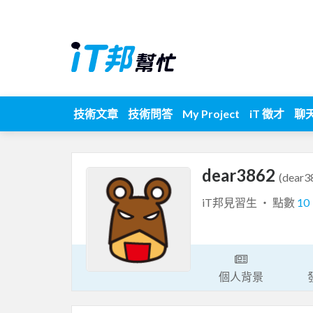
技術文章
技術問答
My Project
iT 徵才
聊
dear3862
(dear3
iT邦見習生 ‧ 點數
10
個人背景