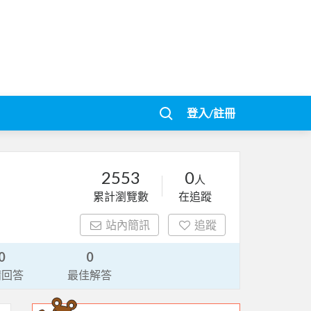
登入/註冊
2553
0
人
累計瀏覽數
在追蹤
站內簡訊
追蹤
0
0
請回答
最佳解答