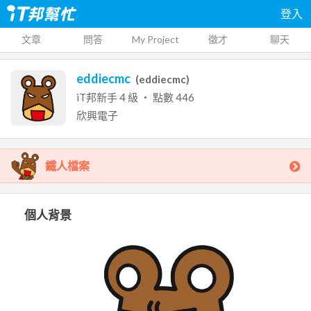
登入
文章
問答
My Project
徵才
聊天
eddiecmc
(
eddiecmc
)
iT邦新手
4
級 ‧ 點數
446
欣興電子
鐵人檔案
個人背景