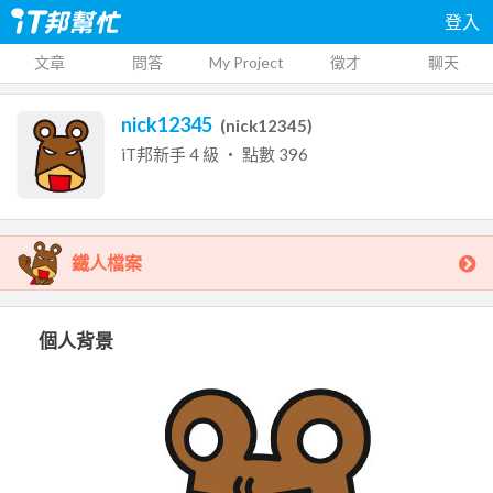
登入
文章
問答
My Project
徵才
聊天
nick12345
(
nick12345
)
iT邦新手
4
級 ‧ 點數
396
鐵人檔案
個人背景