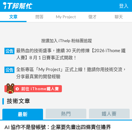
登入
文章
問答
My Project
徵才
聊天
按讚加入 iThelp 粉絲團追蹤
最熱血的技術盛事，連續 30 天的修煉【2026 iThome 鐵
公告
人賽】8 月 1 日賽事正式開啟！
全新專區「My Project」正式上線！邀請你用技術交流，
公告
分享最真實的開發經驗
前往 iThome鐵人賽
技術文章
熱門
鐵人賽
最新
AI 協作不是發帳號：企業要先畫出四條責任邊界