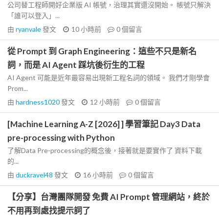
公司替工程師開好企業版 AI 帳號，治理其實還沒開始。 帳號只解決
「誰可以登入」...
由
ryanvale
發文
10 小時前
0
個留言
從 Prompt 到 Graph Engineering：這些不只是新名
詞，而是 AI Agent 踩坑後衍生的工程
AI Agent 可能是近年最容易出現新工程名詞的領域。 我們才剛學會
Prom...
由
hardness1020
發文
12 小時前
0
個留言
[Machine Learning A-Z [2026] ] 學習筆記 Day3 Data
pre-processing with Python
了解Data Pre-processing的概念後，接著就是要實作了 資料下載
的...
由
duckravel48
發文
16 小時前
0
個留言
【分享】台灣團隊開發 免費 AI Prompt 管理網站，終於
不用再到處找提示詞了