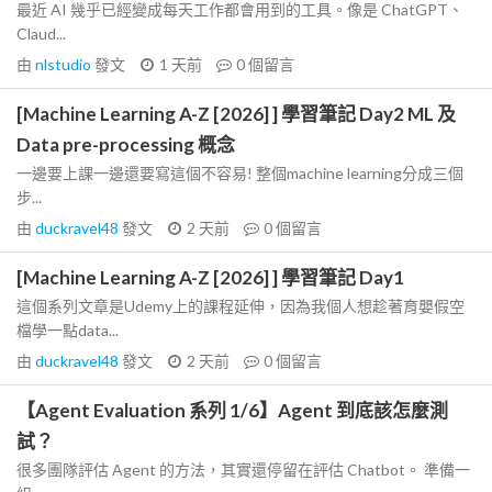
最近 AI 幾乎已經變成每天工作都會用到的工具。像是 ChatGPT、
Claud...
由
nlstudio
發文
1 天前
0
個留言
[Machine Learning A-Z [2026] ] 學習筆記 Day2 ML 及
Data pre-processing 概念
一邊要上課一邊還要寫這個不容易! 整個machine learning分成三個
步...
由
duckravel48
發文
2 天前
0
個留言
[Machine Learning A-Z [2026] ] 學習筆記 Day1
這個系列文章是Udemy上的課程延伸，因為我個人想趁著育嬰假空
檔學一點data...
由
duckravel48
發文
2 天前
0
個留言
【Agent Evaluation 系列 1/6】Agent 到底該怎麼測
試？
很多團隊評估 Agent 的方法，其實還停留在評估 Chatbot。 準備一