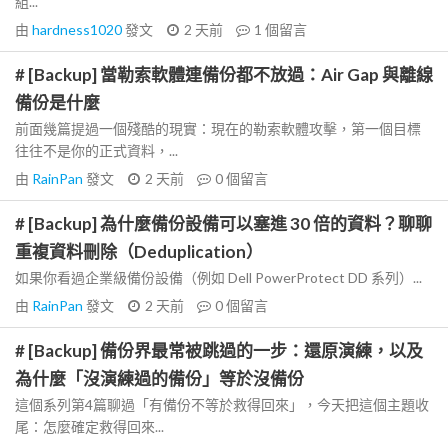
組...
由
hardness1020
發文
2 天前
1
個留言
# [Backup] 當勒索軟體連備份都不放過：Air Gap 與離線
備份是什麼
前面幾篇提過一個殘酷的現實：現在的勒索軟體攻擊，第一個目標
往往不是你的正式資料，...
由
RainPan
發文
2 天前
0
個留言
# [Backup] 為什麼備份設備可以塞進 30 倍的資料？聊聊
重複資料刪除（Deduplication）
如果你看過企業級備份設備（例如 Dell PowerProtect DD 系列）...
由
RainPan
發文
2 天前
0
個留言
# [Backup] 備份界最常被跳過的一步：還原演練，以及
為什麼「沒演練過的備份」等於沒備份
這個系列第4篇聊過「有備份不等於救得回來」，今天把這個主題收
尾：怎麼確定救得回來...