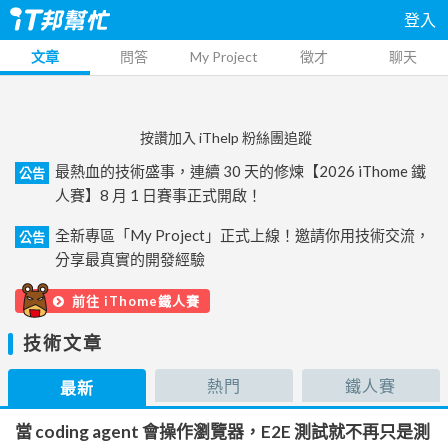
登入
文章
問答
My Project
徵才
聊天
按讚加入 iThelp 粉絲團追蹤
最熱血的技術盛事，連續 30 天的修煉【2026 iThome 鐵
公告
人賽】8 月 1 日賽事正式開啟！
全新專區「My Project」正式上線！邀請你用技術交流，
公告
分享最真實的開發經驗
前往 iThome鐵人賽
技術文章
熱門
鐵人賽
最新
當 coding agent 會操作瀏覽器，E2E 測試就不再只是測