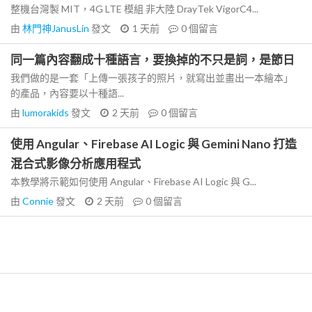
整機台灣製 MIT，4G LTE 模組 非大陸 DrayTek VigorC4...
由
林門神JanusLin
發文
1 天前
0
個留言
同一篇內容翻成十種語言，要換掉的不只是詞，是節日
我們做的是一套「上傳一張孩子的照片，就寫出並畫出一本繪本」
的產品，內容要以十種語...
由
lumorakids
發文
2 天前
0
個留言
使用 Angular、Firebase AI Logic 與 Gemini Nano 打造
混合式影像分析應用程式
本教學將示範如何使用 Angular、Firebase AI Logic 與 G...
由
Connie
發文
2 天前
0
個留言