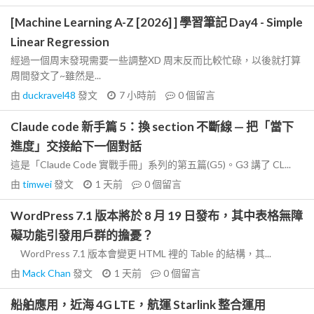
[Machine Learning A-Z [2026] ] 學習筆記 Day4 - Simple
Linear Regression
經過一個周末發現需要一些調整XD 周末反而比較忙碌，以後就打算
周間發文了~雖然是...
由
duckravel48
發文
7 小時前
0
個留言
Claude code 新手篇 5：換 section 不斷線 — 把「當下
進度」交接給下一個對話
這是「Claude Code 實戰手冊」系列的第五篇(G5)。G3 講了 CL...
由
timwei
發文
1 天前
0
個留言
WordPress 7.1 版本將於 8 月 19 日發布，其中表格無障
礙功能引發用戶群的擔憂？
WordPress 7.1 版本會變更 HTML 裡的 Table 的結構，其...
由
Mack Chan
發文
1 天前
0
個留言
船舶應用，近海 4G LTE，航運 Starlink 整合運用