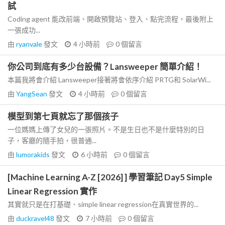
試
Coding agent 能改前端、開啟預覽站、登入、點完流程，最後附上
一張成功...
由
ryanvale
發文
4 小時前
0
個留言
你公司到底有多少台設備？Lansweeper 簡單介紹！
本篇我將會介紹 Lansweeper接著將會依序介紹 PRTG和 SolarWi...
由
YangSean
發文
4 小時前
0
個留言
模型到第七頁就忘了那個孩子
一位媽媽上傳了女兒的一張照片。不是生日也不是什麼特別的日
子，客廳的隨手拍，很普通...
由
lumorakids
發文
6 小時前
0
個留言
[Machine Learning A-Z [2026] ] 學習筆記 Day5 Simple
Linear Regression 實作
其實就只是在打基礎、simple linear regression在真實世界的...
由
duckravel48
發文
7 小時前
0
個留言