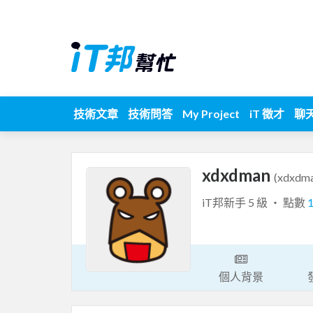
技術文章
技術問答
My Project
iT 徵才
聊
xdxdman
(xdxdm
iT邦新手 5 級 ‧ 點數
個人背景