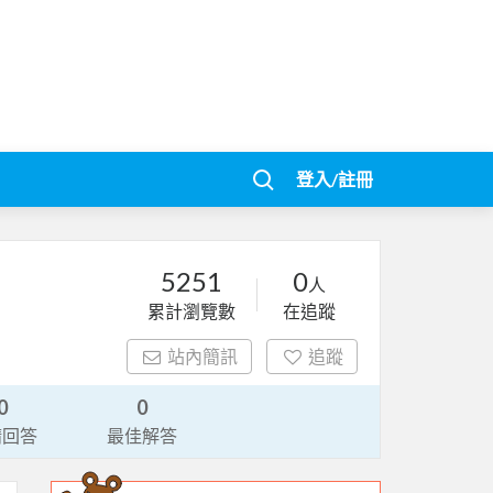
登入/註冊
5251
0
人
累計瀏覽數
在追蹤
站內簡訊
追蹤
0
0
請回答
最佳解答