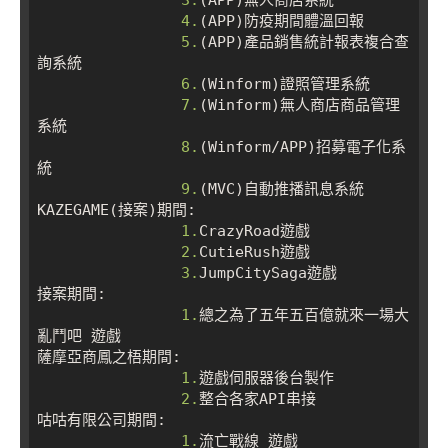
4.
(APP)防疫期間體溫回報

5.
(APP)產品銷售統計報表複合查
詢系統

6.
(Winform)證照管理系統

7.
(Winform)無人商店商品管理
系統

8.
(Winform/APP)招募電子化系
統

9.
(MVC)自動推播訊息系統

KAZEGAME(接案)期間:

1.
CrazyRoad遊戲

2.
CutieRush遊戲

3.
JumpCitySaga遊戲

接案期間:

1.
總之為了五年五百億就來一場大
亂鬥吧 遊戲

薩摩亞商鳳之梧期間:

1.
遊戲伺服器後台製作

2.
整合各家API串接

咕咕有限公司期間:

1.
流亡戰線 遊戲
