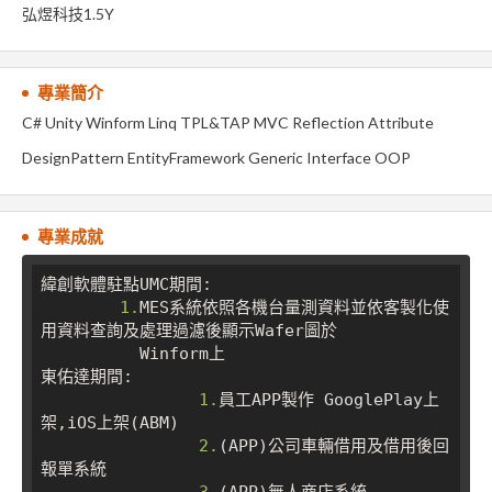
弘煜科技1.5Y
專業簡介
C# Unity Winform Linq TPL&TAP MVC Reflection Attribute
DesignPattern EntityFramework Generic Interface OOP
專業成就
緯創軟體駐點UMC期間:

1.
MES系統依照各機台量測資料並依客製化使
用資料查詢及處理過濾後顯示Wafer圖於

          Winform上

東佑達期間:

1.
員工APP製作 GooglePlay上
架,iOS上架(ABM)

2.
(APP)公司車輛借用及借用後回
報單系統

3.
(APP)無人商店系統
