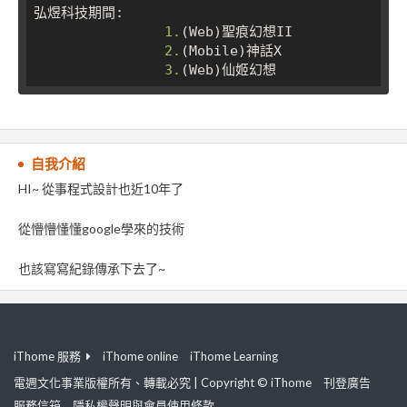
弘煜科技期間:

1.
(Web)聖痕幻想II

2.
(Mobile)神話X

3.
自我介紹
HI~ 從事程式設計也近10年了
從懵懵懂懂google學來的技術
也該寫寫紀錄傳承下去了~
iThome 服務
iThome online
iThome Learning
電週文化事業版權所有、轉載必究 | Copyright © iThome
刊登廣告
服務信箱
隱私權聲明與會員使用條款