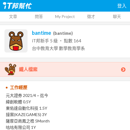
登入
文章
問答
My Project
徵才
聊天
bantime
(
bantime
)
iT邦新手
5
級 ‧ 點數
164
台中教育大學
數學教育學系
鐵人檔案
工作經歷
元大證券 2021/4 ~ 迄今
緯創軟體 0.5Y
東佑達自動化科技 1.5Y
接案(KAZEGAMES) 3Y
薩摩亞商鳳之梧 5Month
咕咕有限公司 1Y