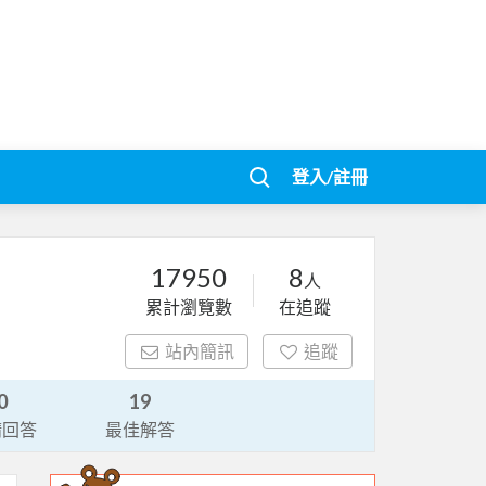
登入/註冊
17950
8
人
累計瀏覽數
在追蹤
站內簡訊
追蹤
0
19
請回答
最佳解答