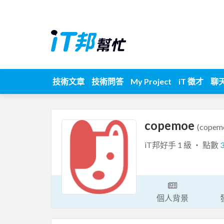
技術文章
技術問答
My Project
iT 徵才
聊
copemoe
(copem
iT邦好手 1 級 ‧ 點數
個人背景