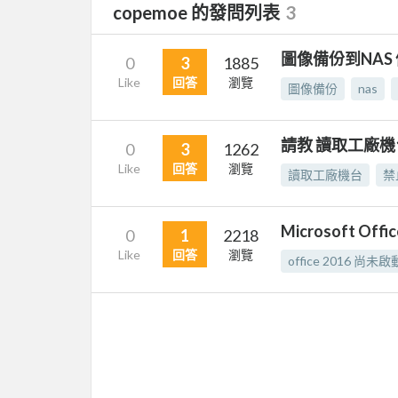
copemoe 的發問列表
3
圖像備份到NAS
0
3
1885
Like
回答
瀏覽
圖像備份
nas
請教 讀取工廠機
0
3
1262
Like
回答
瀏覽
讀取工廠機台
禁
Microsoft Off
0
1
2218
Like
回答
瀏覽
office 2016 尚未啟