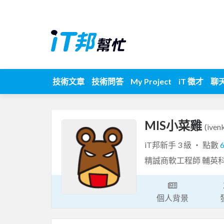
技術文章
技術問答
My Project
iT 徵才
聊
MIS小菜雞
(iven
iT邦新手 3 級 ‧ 點數
精誠商軟工程師 輔英
個人背景