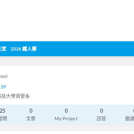
天室
2026 鐵人賽
kuo)
639
科技大學資管系
25
0
0
0
發問
文章
My Project
回答
邀