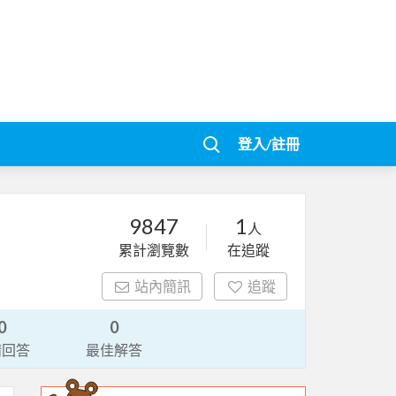
登入/註冊
9847
1
人
累計瀏覽數
在追蹤
站內簡訊
追蹤
0
0
請回答
最佳解答