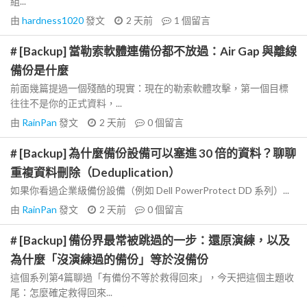
組...
由
hardness1020
發文
2 天前
1
個留言
# [Backup] 當勒索軟體連備份都不放過：Air Gap 與離線
備份是什麼
前面幾篇提過一個殘酷的現實：現在的勒索軟體攻擊，第一個目標
往往不是你的正式資料，...
由
RainPan
發文
2 天前
0
個留言
# [Backup] 為什麼備份設備可以塞進 30 倍的資料？聊聊
重複資料刪除（Deduplication）
如果你看過企業級備份設備（例如 Dell PowerProtect DD 系列）...
由
RainPan
發文
2 天前
0
個留言
# [Backup] 備份界最常被跳過的一步：還原演練，以及
為什麼「沒演練過的備份」等於沒備份
這個系列第4篇聊過「有備份不等於救得回來」，今天把這個主題收
尾：怎麼確定救得回來...