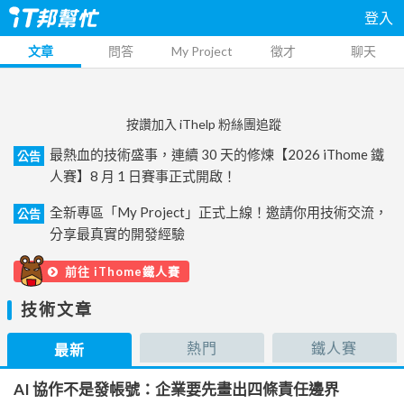
登入
文章
問答
My Project
徵才
聊天
按讚加入 iThelp 粉絲團追蹤
最熱血的技術盛事，連續 30 天的修煉【2026 iThome 鐵
公告
人賽】8 月 1 日賽事正式開啟！
全新專區「My Project」正式上線！邀請你用技術交流，
公告
分享最真實的開發經驗
前往 iThome鐵人賽
技術文章
熱門
鐵人賽
最新
AI 協作不是發帳號：企業要先畫出四條責任邊界