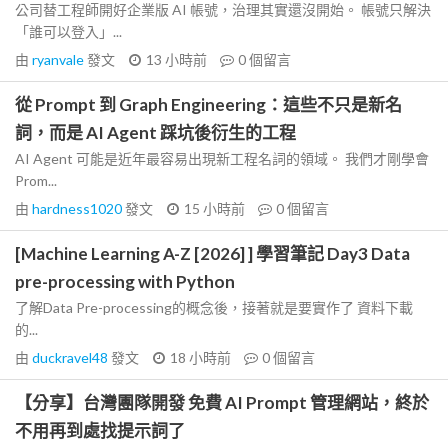
公司替工程師開好企業版 AI 帳號，治理其實還沒開始。 帳號只解決
「誰可以登入」...
由
ryanvale
發文
13 小時前
0
個留言
從 Prompt 到 Graph Engineering：這些不只是新名
詞，而是 AI Agent 踩坑後衍生的工程
AI Agent 可能是近年最容易出現新工程名詞的領域。 我們才剛學會
Prom...
由
hardness1020
發文
15 小時前
0
個留言
[Machine Learning A-Z [2026] ] 學習筆記 Day3 Data
pre-processing with Python
了解Data Pre-processing的概念後，接著就是要實作了 資料下載
的...
由
duckravel48
發文
18 小時前
0
個留言
【分享】台灣團隊開發 免費 AI Prompt 管理網站，終於
不用再到處找提示詞了