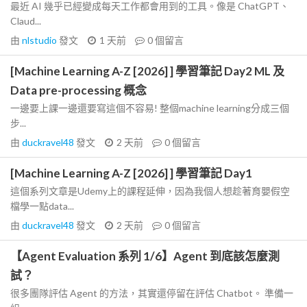
最近 AI 幾乎已經變成每天工作都會用到的工具。像是 ChatGPT、
Claud...
由
nlstudio
發文
1 天前
0
個留言
[Machine Learning A-Z [2026] ] 學習筆記 Day2 ML 及
Data pre-processing 概念
一邊要上課一邊還要寫這個不容易! 整個machine learning分成三個
步...
由
duckravel48
發文
2 天前
0
個留言
[Machine Learning A-Z [2026] ] 學習筆記 Day1
這個系列文章是Udemy上的課程延伸，因為我個人想趁著育嬰假空
檔學一點data...
由
duckravel48
發文
2 天前
0
個留言
【Agent Evaluation 系列 1/6】Agent 到底該怎麼測
試？
很多團隊評估 Agent 的方法，其實還停留在評估 Chatbot。 準備一