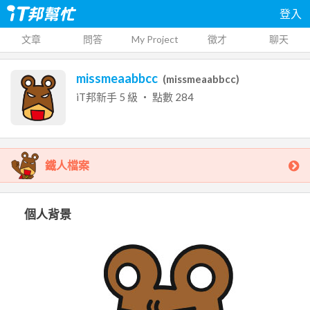
登入
文章
問答
My Project
徵才
聊天
missmeaabbcc
(
missmeaabbcc
)
iT邦新手
5
級 ‧ 點數
284
鐵人檔案
個人背景