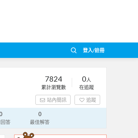
登入/註冊
7824
0
人
累計瀏覽數
在追蹤
站內簡訊
追蹤
0
0
請回答
最佳解答