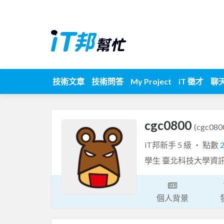
技術文章
技術問答
My Project
iT 徵才
聊
cgc0800
(cgc080
iT邦新手 5 級 ‧ 點數
學生 臺北科技大學資
個人背景