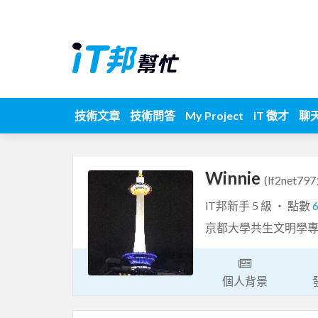
技術文章
技術問答
My Project
iT 徵才
聊
Winnie
(lf2net797
iT邦新手 5 級 ‧ 點數
京都大學共生文明學
個人背景