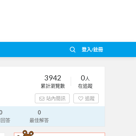
登入/註冊
3942
0
人
累計瀏覽數
在追蹤
站內簡訊
追蹤
0
0
請回答
最佳解答