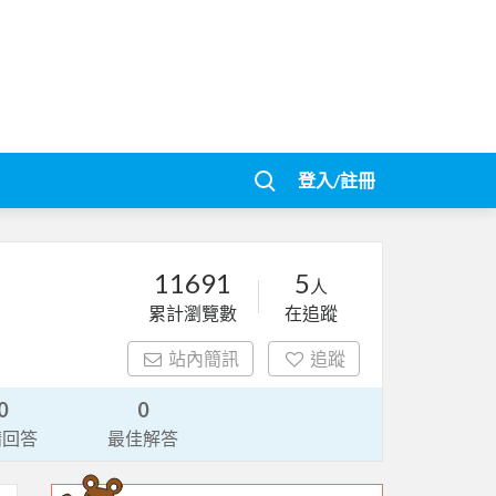
登入/註冊
11691
5
人
累計瀏覽數
在追蹤
站內簡訊
追蹤
0
0
請回答
最佳解答