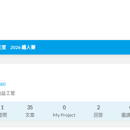
天室
2026 鐵人賽
480
勤益工管
1
35
0
2
發問
文章
My Project
回答
邀