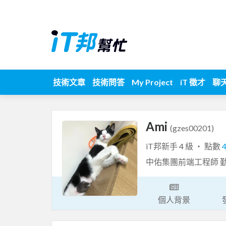
技術文章
技術問答
My Project
iT 徵才
聊
Ami
(gzes00201)
iT邦新手 4 級 ‧ 點數
中佑集團前端工程師 
個人背景