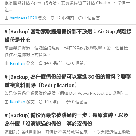
很多團隊評估 Agent 的方法，其實還停留在評估 Chatbot。 準備一
組...
由
hardness1020
發文
12 小時前
1
個留言
# [Backup] 當勒索軟體連備份都不放過：Air Gap 與離線
備份是什麼
前面幾篇提過一個殘酷的現實：現在的勒索軟體攻擊，第一個目標
往往不是你的正式資料，...
由
RainPan
發文
14 小時前
0
個留言
# [Backup] 為什麼備份設備可以塞進 30 倍的資料？聊聊
重複資料刪除（Deduplication）
如果你看過企業級備份設備（例如 Dell PowerProtect DD 系列）...
由
RainPan
發文
14 小時前
0
個留言
# [Backup] 備份界最常被跳過的一步：還原演練，以及
為什麼「沒演練過的備份」等於沒備份
這個系列第4篇聊過「有備份不等於救得回來」，今天把這個主題收