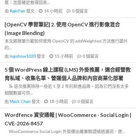
尾：怎麼確定救得回來...
由
RainPan
發文
14 小時前
0
個留言
[OpenCV 學習筆記] 2. 使用 OpenCV 進行影像混合
(Image Blending)
本文將簡單示範如何使用 OpenCV 的 addWeighted 方法進行圖片
的...
由
logohow1020
發文
15 小時前
0
個留言
5 個 WordPress 線上課程 (LMS) 外掛推薦，適合經營教
育私域、收集名單、營運個人品牌和內容商業化部署
📝 這次推薦排除一些近 1 至 2 年的新進品牌，因為它們沒有太多
相關數據可供...
由
Mack Chan
發文
18 小時前
0
個留言
Wordfence 資安通報 | WooCommerce - Social Login |
CVE-2026-8457
WooCommerce Social Login 外掛爆出嚴重驗證繞過漏洞，使...