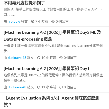
不用再到處找提示詞了
最近 AI 幾乎已經變成每天工作都會用到的工具。像是 ChatGPT、
Claud...
由
nlstudio
發文
7 小時前
0
個留言
[Machine Learning A-Z [2026] ] 學習筆記 Day2 ML 及
Data pre-processing 概念
一邊要上課一邊還要寫這個不容易! 整個machine learning分成三個
步...
由
duckravel48
發文
10 小時前
0
個留言
[Machine Learning A-Z [2026] ] 學習筆記 Day1
這個系列文章是Udemy上的課程延伸，因為我個人想趁著育嬰假空
檔學一點data...
由
duckravel48
發文
11 小時前
0
個留言
【Agent Evaluation 系列 1/6】Agent 到底該怎麼測
試？