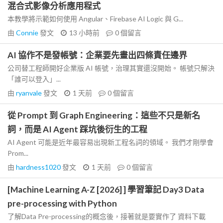
混合式影像分析應用程式
本教學將示範如何使用 Angular、Firebase AI Logic 與 G...
由
Connie
發文
13 小時前
0
個留言
AI 協作不是發帳號：企業要先畫出四條責任邊界
公司替工程師開好企業版 AI 帳號，治理其實還沒開始。 帳號只解決
「誰可以登入」...
由
ryanvale
發文
1 天前
0
個留言
從 Prompt 到 Graph Engineering：這些不只是新名
詞，而是 AI Agent 踩坑後衍生的工程
AI Agent 可能是近年最容易出現新工程名詞的領域。 我們才剛學會
Prom...
由
hardness1020
發文
1 天前
0
個留言
[Machine Learning A-Z [2026] ] 學習筆記 Day3 Data
pre-processing with Python
了解Data Pre-processing的概念後，接著就是要實作了 資料下載