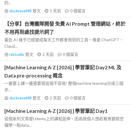
的...
由
duckravel48
發文
1 天前
0
個留言
【分享】台灣團隊開發 免費 AI Prompt 管理網站，終於
不用再到處找提示詞了
最近 AI 幾乎已經變成每天工作都會用到的工具。像是 ChatGPT、
Claud...
由
nlstudio
發文
2 天前
0
個留言
[Machine Learning A-Z [2026] ] 學習筆記 Day2 ML 及
Data pre-processing 概念
一邊要上課一邊還要寫這個不容易! 整個machine learning分成三個
步...
由
duckravel48
發文
2 天前
0
個留言
[Machine Learning A-Z [2026] ] 學習筆記 Day1
這個系列文章是Udemy上的課程延伸，因為我個人想趁著育嬰假空
檔學一點data...