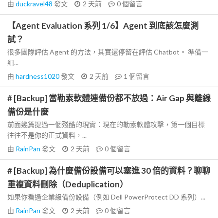
由
duckravel48
發文
2 天前
0
個留言
【Agent Evaluation 系列 1/6】Agent 到底該怎麼測
試？
很多團隊評估 Agent 的方法，其實還停留在評估 Chatbot。 準備一
組...
由
hardness1020
發文
2 天前
1
個留言
# [Backup] 當勒索軟體連備份都不放過：Air Gap 與離線
備份是什麼
前面幾篇提過一個殘酷的現實：現在的勒索軟體攻擊，第一個目標
往往不是你的正式資料，...
由
RainPan
發文
2 天前
0
個留言
# [Backup] 為什麼備份設備可以塞進 30 倍的資料？聊聊
重複資料刪除（Deduplication）
如果你看過企業級備份設備（例如 Dell PowerProtect DD 系列）...
由
RainPan
發文
2 天前
0
個留言